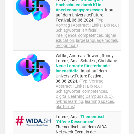
Hochschulen durch KI in
Anerkennungsprozessen
.
Input
auf dem University:Future
Festival,
06.06.2024
.
(Typ:
Vortrag
|
Abstract
|
Links
|
BibTeX
|
Schlagwörter:
artificial
intelligence
,
competences
,
higher
education
,
large language models
,
recognition
)
Wittke, Andreas; Röwert, Ronny;
Lorenz, Anja; Schätzle, Christiane
:
Neue Lernorte für sterbende
Innenstädte
.
Input auf dem
University:Future Festival,
06.06.2024
.
(Typ:
Vortrag
|
Abstract
|
Links
|
BibTeX
|
Schlagwörter:
competences
,
Digital Learning Campus (DLC)
,
hybrid learning
,
learning spaces
,
platforms
)
Lorenz, Anja
:
Thementisch
"Offene Ressourcen"
.
Thementisch auf dem WIDA-
Netzwerk-Event in der