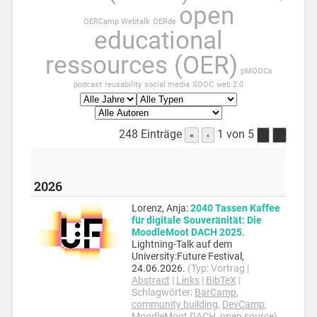
open
OERCamp Webtalk
OERde
educational
ressources (OER)
pMOOCs
podcast
reusability
social media
SOOC
web 2.0
248 Einträge
1 von 5
«
‹
›
»
2026
Lorenz, Anja
:
2040 Tassen Kaffee
für digitale Souveränität: Die
MoodleMoot DACH 2025
.
Lightning-Talk auf dem
University:Future Festival,
24.06.2026
.
(Typ:
Vortrag
|
Abstract
|
Links
|
BibTeX
|
Schlagwörter:
BarCamp
,
community building
,
DevCamp
,
MoodleMoot DACH
,
open source
)