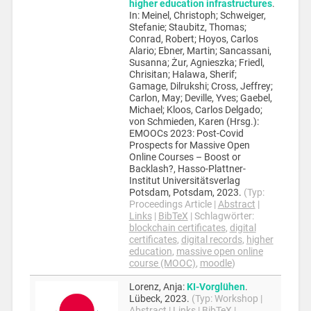
higher education infrastructures
.
In:
Meinel, Christoph; Schweiger,
Stefanie; Staubitz, Thomas;
Conrad, Robert; Hoyos, Carlos
Alario; Ebner, Martin; Sancassani,
Susanna; Żur, Agnieszka; Friedl,
Chrisitan; Halawa, Sherif;
Gamage, Dilrukshi; Cross, Jeffrey;
Carlon, May; Deville, Yves; Gaebel,
Michael; Kloos, Carlos Delgado;
von Schmieden, Karen (Hrsg.):
EMOOCs 2023: Post-Covid
Prospects for Massive Open
Online Courses – Boost or
Backlash?,
Hasso-Plattner-
Institut
Universitätsverlag
Potsdam,
Potsdam,
2023
.
(Typ:
Proceedings Article
|
Abstract
|
Links
|
BibTeX
|
Schlagwörter:
blockchain certificates
,
digital
certificates
,
digital records
,
higher
education
,
massive open online
course (MOOC)
,
moodle
)
Lorenz, Anja
:
KI-Vorglühen
.
Lübeck,
2023
.
(Typ:
Workshop
|
Abstract
|
Links
|
BibTeX
|