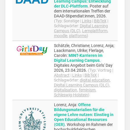
Learning Campus: Entwicklung
der DLC-Plattform
.
Poster auf
dem internationalen Treffen der
DAAD-Stipendiat:innen,
2026
.
(Typ:
Sonstige
|
Links
|
BibTeX
|
Schlagwörter:
Digital Learning
Campus (DLC)
,
Lernplattform
,
moodle
,
platforms
)
Schätzle, Christiane; Lorenz, Anja;
Laackmann, Ulrike; Flerlage,
Carolin
:
MINT-Karrieren im
Digital Learning Campus
.
Digitales Angebot beim Girls' Day
2026,
23.04.2026
.
(Typ:
Vortrag
|
Abstract
|
Links
|
BibTeX
|
Schlagwörter:
digital education
,
Digital Learning Campus (DLC)
,
digitalisation
,
feminism
,
Schleswig-Holstein
)
Lorenz, Anja
:
Offene
Bildungsmaterialien für die
eigene Lehre nutzen: Einstieg in
Open Educational Resources
(OER)
.
Workshop im Rahmen der
hochschuldidaktischen