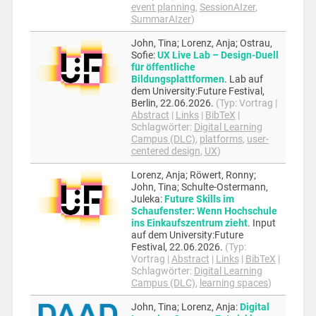
event planning
,
SessionAIzer
,
SummarAIzer
)
John, Tina; Lorenz, Anja; Ostrau,
Sofie
:
UX Live Lab – Design-Duell
für öffentliche
Bildungsplattformen
.
Lab auf
dem University:Future Festival,
Berlin,
22.06.2026
.
(Typ:
Vortrag
|
Abstract
|
Links
|
BibTeX
|
Schlagwörter:
Digital Learning
Campus (DLC)
,
platforms
,
user-
centered design
,
UX
)
Lorenz, Anja; Röwert, Ronny;
John, Tina; Schulte-Ostermann,
Juleka
:
Future Skills im
Schaufenster: Wenn Hochschule
ins Einkaufszentrum zieht
.
Input
auf dem University:Future
Festival,
22.06.2026
.
(Typ:
Vortrag
|
Abstract
|
Links
|
BibTeX
|
Schlagwörter:
Digital Learning
Campus (DLC)
,
learning spaces
)
John, Tina; Lorenz, Anja
:
Digital