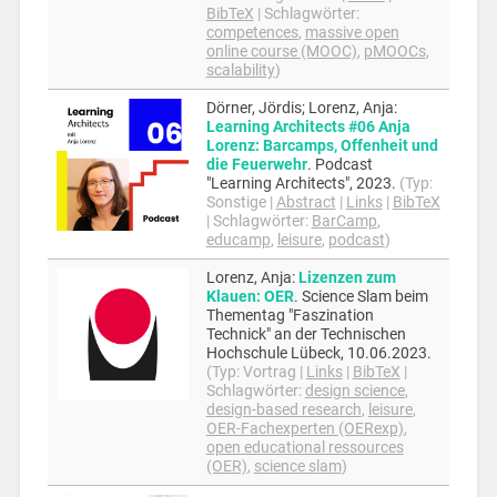
BibTeX
|
Schlagwörter:
competences
,
massive open
online course (MOOC)
,
pMOOCs
,
scalability
)
Dörner, Jördis; Lorenz, Anja
:
Learning Architects #06 Anja
Lorenz: Barcamps, Offenheit und
die Feuerwehr
.
Podcast
"Learning Architects",
2023
.
(Typ:
Sonstige
|
Abstract
|
Links
|
BibTeX
|
Schlagwörter:
BarCamp
,
educamp
,
leisure
,
podcast
)
Lorenz, Anja
:
Lizenzen zum
Klauen: OER
.
Science Slam beim
Thementag "Faszination
Technick" an der Technischen
Hochschule Lübeck,
10.06.2023
.
(Typ:
Vortrag
|
Links
|
BibTeX
|
Schlagwörter:
design science
,
design-based research
,
leisure
,
OER-Fachexperten (OERexp)
,
open educational ressources
(OER)
,
science slam
)