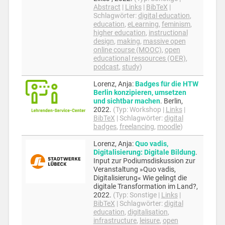
Abstract
|
Links
|
BibTeX
|
Schlagwörter:
digital education
,
education
,
eLearning
,
feminism
,
higher education
,
instructional
design
,
making
,
massive open
online course (MOOC)
,
open
educational ressources (OER)
,
podcast
,
study
)
Lorenz, Anja
:
Badges für die HTW
Berlin konzipieren, umsetzen
und sichtbar machen
.
Berlin,
2022
.
(Typ:
Workshop
|
Links
|
BibTeX
|
Schlagwörter:
digital
badges
,
freelancing
,
moodle
)
Lorenz, Anja
:
Quo vadis,
Digitalisierung: Digitale Bildung
.
Input zur Podiumsdiskussion zur
Veranstaltung »Quo vadis,
Digitalisierung« Wie gelingt die
digitale Transformation im Land?,
2022
.
(Typ:
Sonstige
|
Links
|
BibTeX
|
Schlagwörter:
digital
education
,
digitalisation
,
infrastructure
,
leisure
,
open