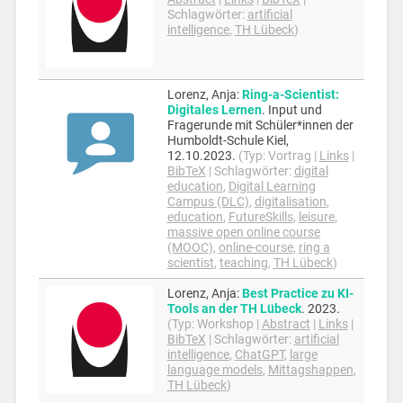
Schlagwörter:
artificial
intelligence
,
TH Lübeck
)
Lorenz, Anja
:
Ring-a-Scientist:
Digitales Lernen
.
Input und
Fragerunde mit Schüler*innen der
Humboldt-Schule Kiel,
12.10.2023
.
(Typ:
Vortrag
|
Links
|
BibTeX
|
Schlagwörter:
digital
education
,
Digital Learning
Campus (DLC)
,
digitalisation
,
education
,
FutureSkills
,
leisure
,
massive open online course
(MOOC)
,
online-course
,
ring a
scientist
,
teaching
,
TH Lübeck
)
Lorenz, Anja
:
Best Practice zu KI-
Tools an der TH Lübeck
.
2023
.
(Typ:
Workshop
|
Abstract
|
Links
|
BibTeX
|
Schlagwörter:
artificial
intelligence
,
ChatGPT
,
large
language models
,
Mittagshappen
,
TH Lübeck
)