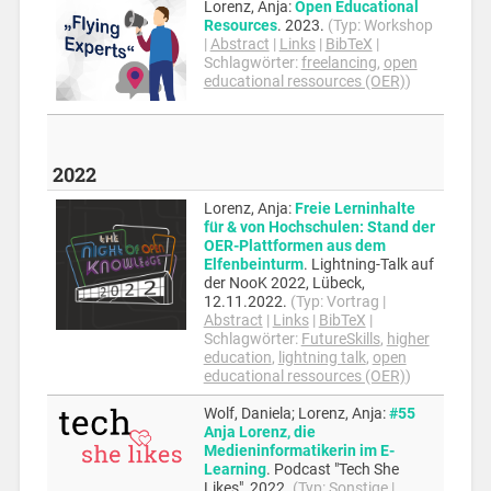
Lorenz, Anja
:
Open Educational
Resources
.
2023
.
(Typ:
Workshop
|
Abstract
|
Links
|
BibTeX
|
Schlagwörter:
freelancing
,
open
educational ressources (OER)
)
2022
Lorenz, Anja
:
Freie Lerninhalte
für & von Hochschulen: Stand der
OER-Plattformen aus dem
Elfenbeinturm
.
Lightning-Talk auf
der NooK 2022,
Lübeck,
12.11.2022
.
(Typ:
Vortrag
|
Abstract
|
Links
|
BibTeX
|
Schlagwörter:
FutureSkills
,
higher
education
,
lightning talk
,
open
educational ressources (OER)
)
Wolf, Daniela; Lorenz, Anja
:
#55
Anja Lorenz, die
Medieninformatikerin im E-
Learning
.
Podcast "Tech She
Likes",
2022
.
(Typ:
Sonstige
|