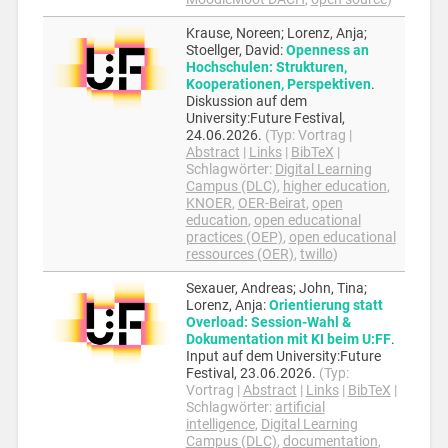
Krause, Noreen; Lorenz, Anja;
Stoellger, David
:
Openness an
Hochschulen: Strukturen,
Kooperationen, Perspektiven
.
Diskussion auf dem
University:Future Festival,
24.06.2026
.
(Typ:
Vortrag
|
Abstract
|
Links
|
BibTeX
|
Schlagwörter:
Digital Learning
Campus (DLC)
,
higher education
,
KNOER
,
OER-Beirat
,
open
education
,
open educational
practices (OEP)
,
open educational
ressources (OER)
,
twillo
)
Sexauer, Andreas; John, Tina;
Lorenz, Anja
:
Orientierung statt
Overload: Session-Wahl &
Dokumentation mit KI beim U:FF
.
Input auf dem University:Future
Festival,
23.06.2026
.
(Typ:
Vortrag
|
Abstract
|
Links
|
BibTeX
|
Schlagwörter:
artificial
intelligence
,
Digital Learning
Campus (DLC)
,
documentation
,