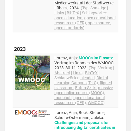
Medienwerkstatt der Stadtwerke
Lübeck,
2024
.
(Typ:
Sonstige
|
Links
|
BibTeX
|
Schlagwörter:
open education
,
open educational
ressources (OER)
,
open source
,
open standards
)
2023
Lorenz, Anja
:
MOOCs im Einsatz
.
Vortrag im Rahmen des WMOOC
2023,
30.11.2023
.
(Typ:
Vortrag
|
Abstract
|
Links
|
BibTeX
|
Schlagwörter:
blended
,
Digital
Learning Campus (DLC)
,
flipped
classroom
,
FutureSkills
,
massive
open online course (MOOC)
,
moochub
,
open educational
ressources (OER)
,
WMOOC
)
Lorenz, Anja; Bock, Stefanie;
Schulte-Ostermann, Juleka
:
Challenges and proposals for
introducing digital certificates in