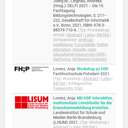
Joerg M.; Lingnau, Andreas
(Hrsg.):
DELFI 2021 – Die 19.
Fachtagung
Bildungstechnologien,
S. 217–
222,
Gesellschaft für Informatik
e.V.,
Bonn,
2021
,
ISBN: 978-3-
88579-710-4
.
(Typ:
Proceedings
Article
|
Abstract
|
Links
|
BibTeX
|
Schlagwörter:
artificial
intelligence
,
FutureSkills
,
higher
education
,
moodle
,
open
educational ressources (OER)
,
platforms
,
Schleswig-Holstein
)
Lorenz, Anja
:
Workshop zu H5P
.
Fachhochschule Potsdam
2021
.
(Typ:
Workshop
|
Abstract
|
Links
|
BibTeX
|
Schlagwörter:
freelancing
,
h5p
)
Lorenz, Anja
:
Mit H5P interaktive,
multimediale Lerninhalte für die
Erwachsenenbildung erstellen
.
Landesinstitut für Schule und
Medien Berlin-Brandenburg
(LISUM)
2021
.
(Typ:
Workshop
|
Abstract
|
Links
|
BibTeX
|