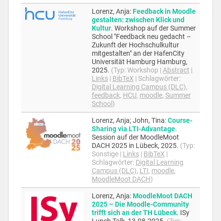
Lorenz, Anja
:
Feedback in Moodle
gestalten: zwischen Klick und
Kultur
.
Workshop auf der Summer
School "Feedback neu gedacht –
Zukunft der Hochschulkultur
mitgestalten" an der HafenCity
Universität Hamburg
Hamburg,
2025
.
(Typ:
Workshop
|
Abstract
|
Links
|
BibTeX
|
Schlagwörter:
Digital Learning Campus (DLC)
,
feedback
,
HCU
,
moodle
,
Summer
School
)
Lorenz, Anja; John, Tina
:
Course-
Sharing via LTI-Advantage
.
Session auf der MoodleMoot
DACH 2025 in Lübeck,
2025
.
(Typ:
Sonstige
|
Links
|
BibTeX
|
Schlagwörter:
Digital Learning
Campus (DLC)
,
LTI
,
moodle
,
MoodleMoot DACH
)
Lorenz, Anja
:
MoodleMoot DACH
2025 – Die Moodle-Community
trifft sich an der TH Lübeck
.
ISy