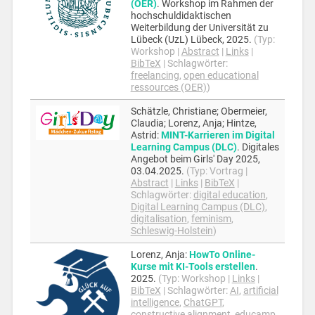
(OER)
.
Workshop im Rahmen der
hochschuldidaktischen
Weiterbildung der Universität zu
Lübeck (UzL)
Lübeck,
2025
.
(Typ:
Workshop
|
Abstract
|
Links
|
BibTeX
|
Schlagwörter:
freelancing
,
open educational
ressources (OER)
)
Schätzle, Christiane; Obermeier,
Claudia; Lorenz, Anja; Hintze,
Astrid
:
MINT-Karrieren im Digital
Learning Campus (DLC)
.
Digitales
Angebot beim Girls' Day 2025,
03.04.2025
.
(Typ:
Vortrag
|
Abstract
|
Links
|
BibTeX
|
Schlagwörter:
digital education
,
Digital Learning Campus (DLC)
,
digitalisation
,
feminism
,
Schleswig-Holstein
)
Lorenz, Anja
:
HowTo Online-
Kurse mit KI-Tools erstellen
.
2025
.
(Typ:
Workshop
|
Links
|
BibTeX
|
Schlagwörter:
AI
,
artificial
intelligence
,
ChatGPT
,
constructive alignment
,
educamp
,