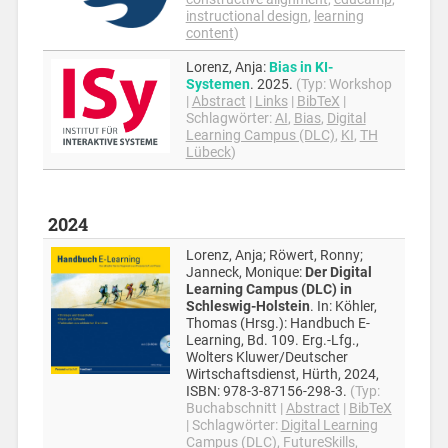
instructional design
,
learning
content
)
Lorenz, Anja
:
Bias in KI-
Systemen
.
2025
.
(Typ:
Workshop
|
Abstract
|
Links
|
BibTeX
|
Schlagwörter:
AI
,
Bias
,
Digital
Learning Campus (DLC)
,
KI
,
TH
Lübeck
)
2024
Lorenz, Anja; Röwert, Ronny;
Janneck, Monique
:
Der Digital
Learning Campus (DLC) in
Schleswig-Holstein
.
In:
Köhler,
Thomas (Hrsg.):
Handbuch E-
Learning,
Bd. 109. Erg.-Lfg.,
Wolters Kluwer/Deutscher
Wirtschaftsdienst,
Hürth,
2024
,
ISBN: 978-3-87156-298-3
.
(Typ:
Buchabschnitt
|
Abstract
|
BibTeX
|
Schlagwörter:
Digital Learning
Campus (DLC)
,
FutureSkills
,