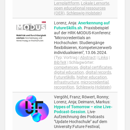
Lernplattform
,
Lokale Lernorte
,
open educational ressources
(OER)
,
Schleswig-Holstein
)
Lorenz, Anja
:
Anerkennung auf
FutureSkills.sh
.
Praxisbeispiel
auf der HRK-MODUS-Konferenz
"Microcredentials an
Hochschulen: Studiengänge
flexibilisieren, Kompetenzerwerb
individualisieren",
13.06.2024
.
(Typ:
Vortrag
|
Abstract
|
Links
|
BibTeX
|
Schlagwörter:
competences
,
digital certificates
,
digital education
,
digital records
,
FutureSkills
,
higher education
,
infrastructure
,
microcredential
,
recognition
,
Schleswig-Holstein
)
Vergöhl, Franz; Röwert, Ronny;
Lorenz, Anja; Deimann, Markus
:
Hypes of Tomorrow – eine Live-
Podcast-Session
.
Live-
Aufzeichnung des Podcasts
"Update Hochschule" auf dem
University:Future Festival,