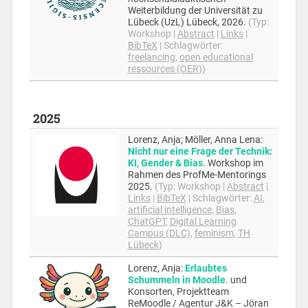
Weiterbildung der Universität zu
Lübeck (UzL)
Lübeck,
2026
.
(Typ:
Workshop
|
Abstract
|
Links
|
BibTeX
|
Schlagwörter:
freelancing
,
open educational
ressources (OER)
)
2025
Lorenz, Anja; Möller, Anna Lena
:
Nicht nur eine Frage der Technik:
KI, Gender & Bias
.
Workshop im
Rahmen des ProfMe-Mentorings
2025
.
(Typ:
Workshop
|
Abstract
|
Links
|
BibTeX
|
Schlagwörter:
AI
,
artificial intelligence
,
Bias
,
ChatGPT
,
Digital Learning
Campus (DLC)
,
feminism
,
TH
Lübeck
)
Lorenz, Anja
:
Erlaubtes
Schummeln in Moodle
.
und
Konsorten, Projektteam
ReMoodle / Agentur J&K – Jöran