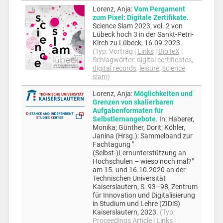
Lorenz, Anja
:
Vom Pergament
zum Pixel: Digitale Zertifikate
.
Science Slam 2023, vol. 2 von
Lübeck hoch 3 in der Sankt-Petri-
Kirch zu Lübeck,
16.09.2023
.
(Typ:
Vortrag
|
Links
|
BibTeX
|
Schlagwörter:
digital certificates
,
digital records
,
leisure
,
science
slam
)
Lorenz, Anja
:
Möglichkeiten und
Grenzen von skalierbaren
Aufgabenformaten für
Selbstlernangebote
.
In:
Haberer,
Monika; Günther, Dorit; Köhler,
Janina (Hrsg.):
Sammelband zur
Fachtagung "
(Selbst-)Lernunterstützung an
Hochschulen – wieso noch mal?"
am 15. und 16.10.2020 an der
Technischen Universität
Kaiserslautern,
S. 93–98,
Zentrum
für Innovation und Digitalisierung
in Studium und Lehre (ZIDiS)
Kaiserslautern,
2023
.
(Typ:
Proceedings Article
|
Links
|