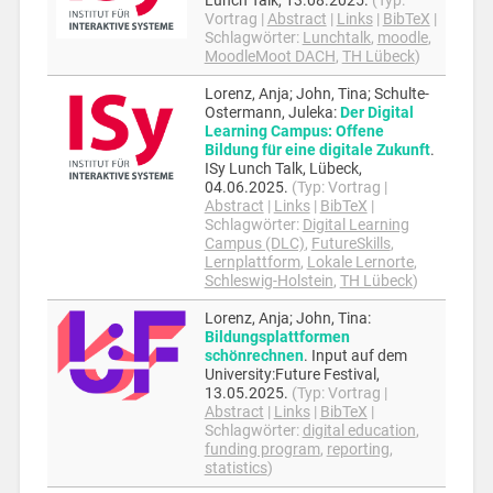
Lunch Talk,
13.08.2025
.
(Typ:
Vortrag
|
Abstract
|
Links
|
BibTeX
|
Schlagwörter:
Lunchtalk
,
moodle
,
MoodleMoot DACH
,
TH Lübeck
)
Lorenz, Anja; John, Tina; Schulte-
Ostermann, Juleka
:
Der Digital
Learning Campus: Offene
Bildung für eine digitale Zukunft
.
ISy Lunch Talk,
Lübeck,
04.06.2025
.
(Typ:
Vortrag
|
Abstract
|
Links
|
BibTeX
|
Schlagwörter:
Digital Learning
Campus (DLC)
,
FutureSkills
,
Lernplattform
,
Lokale Lernorte
,
Schleswig-Holstein
,
TH Lübeck
)
Lorenz, Anja; John, Tina
:
Bildungsplattformen
schönrechnen
.
Input auf dem
University:Future Festival,
13.05.2025
.
(Typ:
Vortrag
|
Abstract
|
Links
|
BibTeX
|
Schlagwörter:
digital education
,
funding program
,
reporting
,
statistics
)