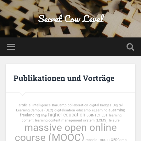
Secret Cow Level
Publikationen und Vorträge
artificial intelligence
BarCamp
collaboration
digital badges
Digital
eLearning
Learning Campus (DLC)
digitalisation
educamp
eLearning
higher education
freelancing
h5p
JOINTLY
L3T
learning
content
learning content management system (LCMS)
leisure
massive open online
course (MOOC)
mooin
moodle
OERCamp