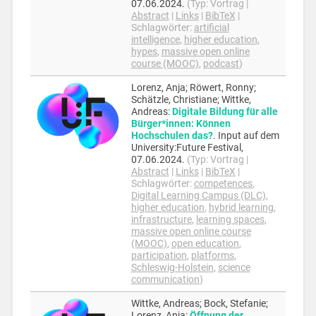
07.06.2024
.
(Typ:
Vortrag
|
Abstract
|
Links
|
BibTeX
|
Schlagwörter:
artificial
intelligence
,
higher education
,
hypes
,
massive open online
course (MOOC)
,
podcast
)
Lorenz, Anja; Röwert, Ronny;
Schätzle, Christiane; Wittke,
Andreas
:
Digitale Bildung für alle
Bürger*innen: Können
Hochschulen das?
.
Input auf dem
University:Future Festival,
07.06.2024
.
(Typ:
Vortrag
|
Abstract
|
Links
|
BibTeX
|
Schlagwörter:
competences
,
Digital Learning Campus (DLC)
,
higher education
,
hybrid learning
,
infrastructure
,
learning spaces
,
massive open online course
(MOOC)
,
open education
,
participation
,
platforms
,
Schleswig-Holstein
,
science
communication
)
Wittke, Andreas; Bock, Stefanie;
Lorenz, Anja
:
Öffnung der