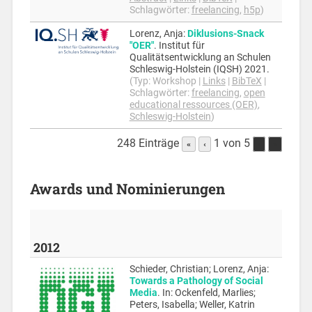
Schlagwörter:
freelancing
,
h5p
)
Lorenz, Anja
:
Diklusions-Snack
"OER"
.
Institut für
Qualitätsentwicklung an Schulen
Schleswig-Holstein (IQSH)
2021
.
(Typ:
Workshop
|
Links
|
BibTeX
|
Schlagwörter:
freelancing
,
open
educational ressources (OER)
,
Schleswig-Holstein
)
248 Einträge
1 von 5
«
‹
›
»
Awards und Nominierungen
2012
Schieder, Christian; Lorenz, Anja
:
Towards a Pathology of Social
Media
.
In:
Ockenfeld, Marlies;
Peters, Isabella; Weller, Katrin