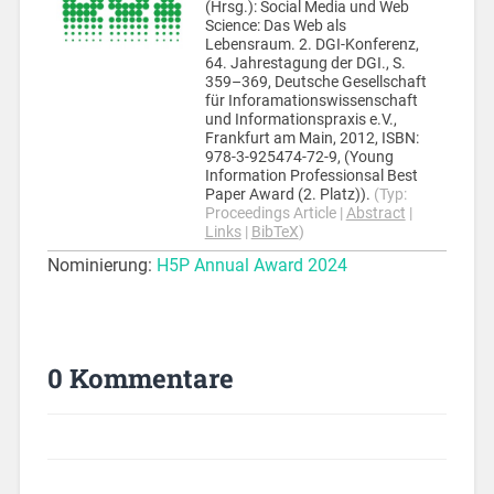
(Hrsg.):
Social Media und Web
Science: Das Web als
Lebensraum. 2. DGI-Konferenz,
64. Jahrestagung der DGI.,
S.
359–369,
Deutsche Gesellschaft
für Inforamationswissenschaft
und Informationspraxis e.V.,
Frankfurt am Main,
2012
,
ISBN:
978-3-925474-72-9
, (Young
Information Professionsal Best
Paper Award (2. Platz))
.
(Typ:
Proceedings Article
|
Abstract
|
Links
|
BibTeX
)
Nominierung:
H5P Annual Award 2024
0 Kommentare