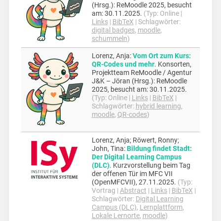
(Hrsg.):
ReMoodle
2025
, besucht
am: 30.11.2025
.
(Typ:
Online
|
Links
|
BibTeX
|
Schlagwörter:
digital badges
,
moodle
,
schummeln
)
Lorenz, Anja
:
Vom Ort zum Kurs:
QR-Codes und mehr
.
Konsorten,
Projektteam ReMoodle / Agentur
J&K – Jöran (Hrsg.):
ReMoodle
2025
, besucht am: 30.11.2025
.
(Typ:
Online
|
Links
|
BibTeX
|
Schlagwörter:
hybrid learning
,
moodle
,
QR-codes
)
Lorenz, Anja; Röwert, Ronny;
John, Tina
:
Bildung findet Stadt:
Der Digital Learning Campus
(DLC)
.
Kurzvorstellung beim Tag
der offenen Tür im MFC VII
(OpenMFCVII),
27.11.2025
.
(Typ:
Vortrag
|
Abstract
|
Links
|
BibTeX
|
Schlagwörter:
Digital Learning
Campus (DLC)
,
Lernplattform
,
Lokale Lernorte
,
moodle
)