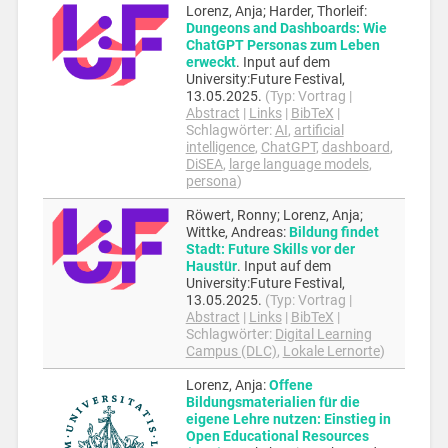
Lorenz, Anja; Harder, Thorleif
:
Dungeons and Dashboards: Wie
ChatGPT Personas zum Leben
erweckt
.
Input auf dem
University:Future Festival,
13.05.2025
.
(Typ:
Vortrag
|
Abstract
|
Links
|
BibTeX
|
Schlagwörter:
AI
,
artificial
intelligence
,
ChatGPT
,
dashboard
,
DiSEA
,
large language models
,
persona
)
Röwert, Ronny; Lorenz, Anja;
Wittke, Andreas
:
Bildung findet
Stadt: Future Skills vor der
Haustür
.
Input auf dem
University:Future Festival,
13.05.2025
.
(Typ:
Vortrag
|
Abstract
|
Links
|
BibTeX
|
Schlagwörter:
Digital Learning
Campus (DLC)
,
Lokale Lernorte
)
Lorenz, Anja
:
Offene
Bildungsmaterialien für die
eigene Lehre nutzen: Einstieg in
Open Educational Resources