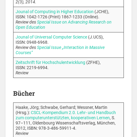
2(3), 2014.
Jounal of Computing in Higher Education
(JCHE),
ISSN: 1042-1726 (Print) 1867-1233 (Online).
Review des
Special Issue on Advancing Research on
Open Education
Jounal of Universal Computer Science
(J.UCS),
ISSN: 0948-6968.
Review des
Special Issue „Interaction in Massive
Courses“
Zeitschrift für Hochschulentwicklung
(ZFHE),
ISSN: 2219-6994.
Review
Bücher
Haake, Jörg; Schwabe, Gerhard; Wessner, Martin
(Hrsg.):
CSCL-Kompendium 2.0. Lehr- und Handbuch
zum computerunterstützten, kooperativen Lernen
, S.
97–111, Oldenbourg Wissenschaftsverlag, München,
2012, ISBN: 978-3-486-59911-4.
Review