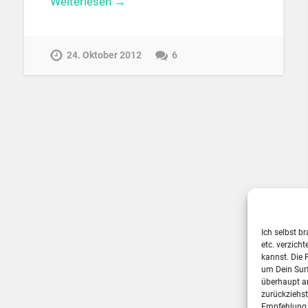
Weiterlesen →
24. Oktober 2012
6
Ich selbst b
etc. verzich
kannst. Die 
um Dein Sur
überhaupt a
zurückziehs
Empfehlung, 