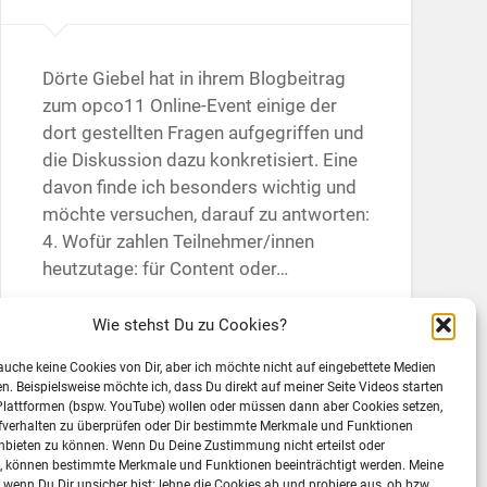
Dörte Giebel hat in ihrem Blogbeitrag
zum opco11 Online-Event einige der
dort gestellten Fragen aufgegriffen und
die Diskussion dazu konkretisiert. Eine
davon finde ich besonders wichtig und
möchte versuchen, darauf zu antworten:
4. Wofür zahlen Teilnehmer/innen
heutzutage: für Content oder…
Weiterlesen →
Wie stehst Du zu Cookies?
rauche keine Cookies von Dir, aber ich möchte nicht auf eingebettete Medien
ten. Beispielsweise möchte ich, dass Du direkt auf meiner Seite Videos starten
26. Mai 2011
11
Plattformen (bspw. YouTube) wollen oder müssen dann aber Cookies setzen,
fverhalten zu überprüfen oder Dir bestimmte Merkmale und Funktionen
nbieten zu können. Wenn Du Deine Zustimmung nicht erteilst oder
t, können bestimmte Merkmale und Funktionen beeinträchtigt werden. Meine
wenn Du Dir unsicher bist: lehne die Cookies ab und probiere aus, ob bzw.