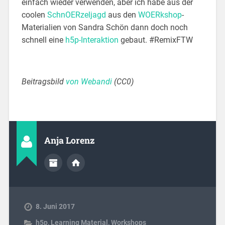
einfach wieder verwenden, aber ich habe aus der
coolen
SchnOERzeljagd
aus den
WOERkshop
-
Materialien von Sandra Schön dann doch noch
schnell eine
h5p-Interaktion
gebaut. #RemixFTW
Beitragsbild
von Webandi
(CC0)
Anja Lorenz
8. Juni 2017
h5p
,
Learning Material
,
Workshops