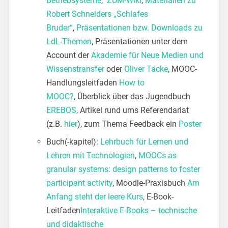
Betriebsysteme
,
ZUM-Wiki
,
Materialien zu
Robert Schneiders „Schlafes
Bruder“
,
Präsentationen bzw. Downloads zu
LdL-Themen
, Präsentationen unter dem
Account der
Akademie für Neue Medien und
Wissenstransfer
oder
Oliver Tacke
, MOOC-
Handlungsleitfaden
How to
MOOC?
, Überblick über das Jugendbuch
EREBOS
, Artikel rund ums Referendariat
(z.B.
hier
), zum Thema Feedback ein
Poster
Buch(-kapitel):
Lehrbuch für Lernen und
Lehren mit Technologien
,
MOOCs as
granular systems: design patterns to foster
participant activity
, Moodle-Praxisbuch
Am
Anfang steht der leere Kurs
, E-Book-
Leitfaden
Interaktive E-Books – technische
und didaktische