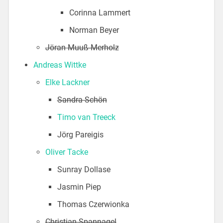
Corinna Lammert
Norman Beyer
Jöran Muuß-Merholz
Andreas Wittke
Elke Lackner
Sandra Schön
Timo van Treeck
Jörg Pareigis
Oliver Tacke
Sunray Dollase
Jasmin Piep
Thomas Czerwionka
Christian Spannagel