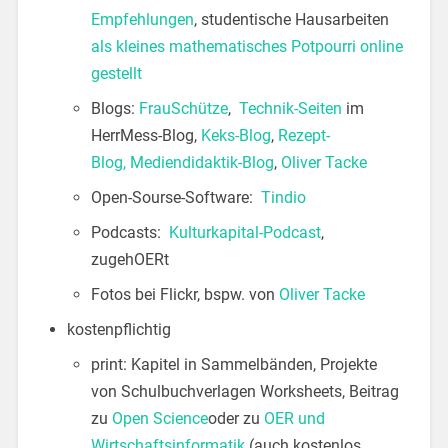
Empfehlungen
, studentische Hausarbeiten
als kleines mathematisches Potpourri online
gestellt
Blogs:
FrauSchütze
,
Technik-Seiten
im
HerrMess-Blog,
Keks-Blog
,
Rezept-
Blog,
Mediendidaktik-Blog
,
Oliver Tacke
Open-Sourse-Software:
Tindio
Podcasts:
Kulturkapital-Podcast
,
zugehOERt
Fotos bei Flickr, bspw. von
Oliver Tacke
kostenpflichtig
print: Kapitel in Sammelbänden, Projekte
von Schulbuchverlagen Worksheets, Beitrag
zu
Open Science
oder zu
OER und
Wirtschaftsinformatik
(auch kostenlos