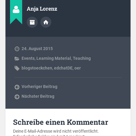
Anja Lorenz
24. August 2015
Events
,
Learning Material
,
Teaching
blogstoeckchen
,
edchatDE
,
oer
Vorheriger Beitrag
Nächster Beitrag
Schreibe einen Kommentar
Deine E-Mail-Adresse wird nicht veröffentlicht.