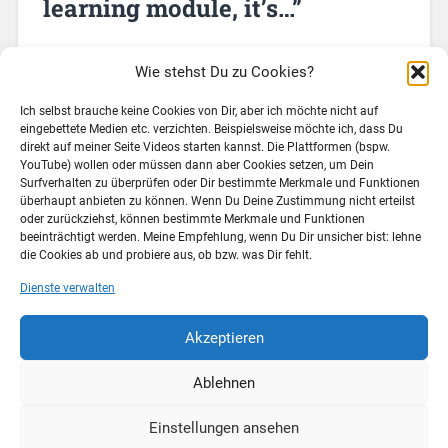
learning module, it’s…”
Wie stehst Du zu Cookies?
Durch den Weiterbildungsblog von Jochen Robes bin
Ich selbst brauche keine Cookies von Dir, aber ich möchte nicht auf
ich auf einen Eintrag auf Kineo aufmerksam
eingebettete Medien etc. verzichten. Beispielsweise möchte ich, dass Du
geworden: Eine Sammlung von Antworten auf die
direkt auf meiner Seite Videos starten kannst. Die Plattformen (bspw.
Frage “If there’s one thing I never want to see again in
YouTube) wollen oder müssen dann aber Cookies setzen, um Dein
an e-learning module, it’s…”. Die Liste der…
Surfverhalten zu überprüfen oder Dir bestimmte Merkmale und Funktionen
überhaupt anbieten zu können. Wenn Du Deine Zustimmung nicht erteilst
oder zurückziehst, können bestimmte Merkmale und Funktionen
Weiterlesen →
beeinträchtigt werden. Meine Empfehlung, wenn Du Dir unsicher bist: lehne
die Cookies ab und probiere aus, ob bzw. was Dir fehlt.
Dienste verwalten
16. März 2011
0
Akzeptieren
Neuere Beiträge »
Ablehnen
Einstellungen ansehen