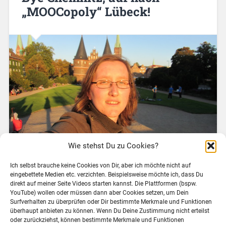
„MOOCopoly“ Lübeck!
Wie stehst Du zu Cookies?
Ich selbst brauche keine Cookies von Dir, aber ich möchte nicht auf
eingebettete Medien etc. verzichten. Beispielsweise möchte ich, dass Du
In den letzten Wochen war es ganz schön spannend
direkt auf meiner Seite Videos starten kannst. Die Plattformen (bspw.
YouTube) wollen oder müssen dann aber Cookies setzen, um Dein
bei mir, nun habe ich die Zusage (ich hoffe mal, dass
Surfverhalten zu überprüfen oder Dir bestimmte Merkmale und Funktionen
alle Gleichstellungspersonalratsirgendwasgremien
überhaupt anbieten zu können. Wenn Du Deine Zustimmung nicht erteilst
entsprechend zustimmen, laut Aussage der
oder zurückziehst, können bestimmte Merkmale und Funktionen