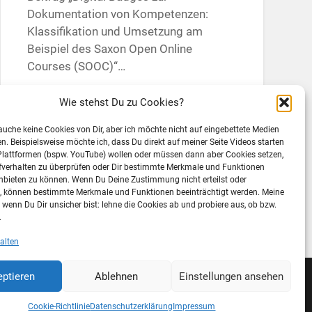
Dokumentation von Kompetenzen:
Klassifikation und Umsetzung am
Beispiel des Saxon Open Online
Courses (SOOC)“…
Weiterlesen →
Wie stehst Du zu Cookies?
rauche keine Cookies von Dir, aber ich möchte nicht auf eingebettete Medien
ten. Beispielsweise möchte ich, dass Du direkt auf meiner Seite Videos starten
19. August 2014
1
Plattformen (bspw. YouTube) wollen oder müssen dann aber Cookies setzen,
fverhalten zu überprüfen oder Dir bestimmte Merkmale und Funktionen
nbieten zu können. Wenn Du Deine Zustimmung nicht erteilst oder
t, können bestimmte Merkmale und Funktionen beeinträchtigt werden. Meine
wenn Du Dir unsicher bist: lehne die Cookies ab und probiere aus, ob bzw.
.
alten
ptieren
Ablehnen
Einstellungen ansehen
HEME ERSTELLT VON
ANDERS NORÉN
—
NACH OBEN ↑
Cookie-Richtlinie
Datenschutzerklärung
Impressum