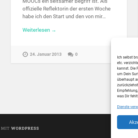
MOOCs ein seltsamer Begriff ist. Als
offizielle Reflektorin der ersten Woche
habe ich den Start und den von mir…
Weiterlesen →
24. Januar 2013
0
Ich selbst b
etc. verzich
kannst. Die 
um Dein Sur
überhaupt a
zurückziehs
Empfehlung, 
was Dir fehlt
Dienste verw
Akze
T MIT
WORDPRESS
T