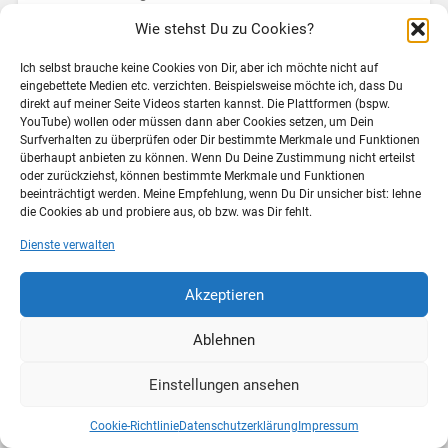
Forschungsnetzwerk Sachsen. Hier soll in drei
Wie stehst Du zu Cookies?
Clustern die Zusammenarbeit von Forschern an
verteilten Standpunkten untersucht werden. Ich bin mit
Ich selbst brauche keine Cookies von Dir, aber ich möchte nicht auf
dem Teilprojekt CELePro im Cluster E-Learning dabei.
eingebettete Medien etc. verzichten. Beispielsweise möchte ich, dass Du
Eine…
direkt auf meiner Seite Videos starten kannst. Die Plattformen (bspw.
YouTube) wollen oder müssen dann aber Cookies setzen, um Dein
Weiterlesen →
Surfverhalten zu überprüfen oder Dir bestimmte Merkmale und Funktionen
überhaupt anbieten zu können. Wenn Du Deine Zustimmung nicht erteilst
oder zurückziehst, können bestimmte Merkmale und Funktionen
beeinträchtigt werden. Meine Empfehlung, wenn Du Dir unsicher bist: lehne
5. April 2012
2
die Cookies ab und probiere aus, ob bzw. was Dir fehlt.
Dienste verwalten
Akzeptieren
© 2026
SECRET COW LEVEL
NACH OBEN ↑
Ablehnen
Einstellungen ansehen
Cookie-Richtlinie
Datenschutzerklärung
Impressum