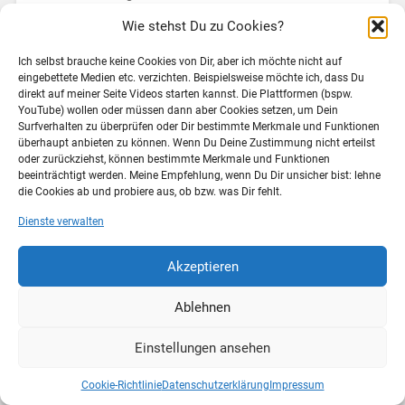
Forschungsnetzwerk Sachsen. Hier soll in drei
Wie stehst Du zu Cookies?
Clustern die Zusammenarbeit von Forschern an
verteilten Standpunkten untersucht werden. Ich bin mit
Ich selbst brauche keine Cookies von Dir, aber ich möchte nicht auf
dem Teilprojekt CELePro im Cluster E-Learning dabei.
eingebettete Medien etc. verzichten. Beispielsweise möchte ich, dass Du
Eine…
direkt auf meiner Seite Videos starten kannst. Die Plattformen (bspw.
YouTube) wollen oder müssen dann aber Cookies setzen, um Dein
Weiterlesen →
Surfverhalten zu überprüfen oder Dir bestimmte Merkmale und Funktionen
überhaupt anbieten zu können. Wenn Du Deine Zustimmung nicht erteilst
oder zurückziehst, können bestimmte Merkmale und Funktionen
beeinträchtigt werden. Meine Empfehlung, wenn Du Dir unsicher bist: lehne
5. April 2012
2
die Cookies ab und probiere aus, ob bzw. was Dir fehlt.
Dienste verwalten
Akzeptieren
© 2026
SECRET COW LEVEL
NACH OBEN ↑
Ablehnen
Einstellungen ansehen
Cookie-Richtlinie
Datenschutzerklärung
Impressum