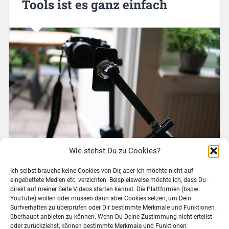
Tools ist es ganz einfach
Wie stehst Du zu Cookies?
Ich selbst brauche keine Cookies von Dir, aber ich möchte nicht auf
eingebettete Medien etc. verzichten. Beispielsweise möchte ich, dass Du
Am 15.09.2014 findet in Freiburg der Workshop „Spiele
direkt auf meiner Seite Videos starten kannst. Die Plattformen (bspw.
YouTube) wollen oder müssen dann aber Cookies setzen, um Dein
und Spieleelemente in Lernkontexten“ im Rahmen der
Surfverhalten zu überprüfen oder Dir bestimmte Merkmale und Funktionen
DeLFI 2014 statt. Wir sind mit unserem Beitrag „Digital
überhaupt anbieten zu können. Wenn Du Deine Zustimmung nicht erteilst
Badges zur Dokumentation von Kompetenzen:
oder zurückziehst, können bestimmte Merkmale und Funktionen