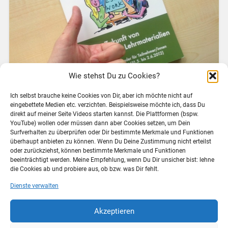
Wie stehst Du zu Cookies?
Ich selbst brauche keine Cookies von Dir, aber ich möchte nicht auf
eingebettete Medien etc. verzichten. Beispielsweise möchte ich, dass Du
Seit einer guten Woche bin ich nun aus Bad
direkt auf meiner Seite Videos starten kannst. Die Plattformen (bspw.
YouTube) wollen oder müssen dann aber Cookies setzen, um Dein
Reichenhall zurück und verfolge die „Nachbeben“ von
Surfverhalten zu überprüfen oder Dir bestimmte Merkmale und Funktionen
L3T’s Work auf den bekannten Kanälen (Blog, Twitter).
überhaupt anbieten zu können. Wenn Du Deine Zustimmung nicht erteilst
Neben den veröffentlichten Videos (1, 2, 3, 4), die
oder zurückziehst, können bestimmte Merkmale und Funktionen
während der Veranstaltung aufgenommen und bereits
beeinträchtigt werden. Meine Empfehlung, wenn Du Dir unsicher bist: lehne
die Cookies ab und probiere aus, ob bzw. was Dir fehlt.
zur…
Dienste verwalten
Weiterlesen →
Akzeptieren
10. Juni 2012
3