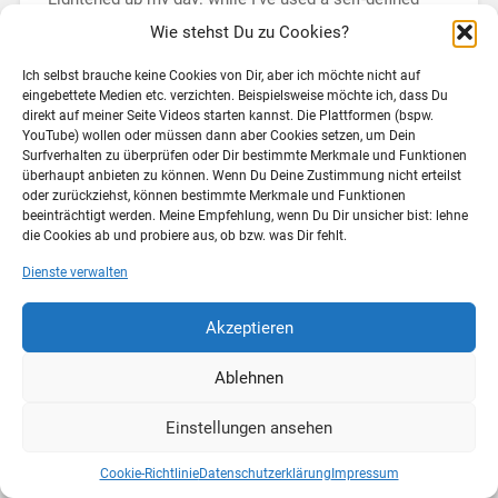
command for ToDos until now, there is a very useful
Wie stehst Du zu Cookies?
package for making notes for ongoing tasks. Thanks
to @chbeer, who calss my attention to the Latex for
Ich selbst brauche keine Cookies von Dir, aber ich möchte nicht auf
Humans blog! This…
eingebettete Medien etc. verzichten. Beispielsweise möchte ich, dass Du
direkt auf meiner Seite Videos starten kannst. Die Plattformen (bspw.
YouTube) wollen oder müssen dann aber Cookies setzen, um Dein
Weiterlesen →
Surfverhalten zu überprüfen oder Dir bestimmte Merkmale und Funktionen
überhaupt anbieten zu können. Wenn Du Deine Zustimmung nicht erteilst
oder zurückziehst, können bestimmte Merkmale und Funktionen
beeinträchtigt werden. Meine Empfehlung, wenn Du Dir unsicher bist: lehne
13. Oktober 2010
0
die Cookies ab und probiere aus, ob bzw. was Dir fehlt.
Dienste verwalten
© 2026
SECRET COW LEVEL
NACH OBEN ↑
Akzeptieren
Ablehnen
Einstellungen ansehen
Cookie-Richtlinie
Datenschutzerklärung
Impressum