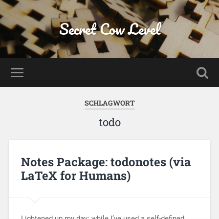
Secret Cow Level
SCHLAGWORT
todo
Notes Package: todonotes (via
LaTeX for Humans)
Lightened up my day: while I’ve used a self-defined