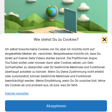
Wie stehst Du zu Cookies?
Ich selbst brauche keine Cookies von Dir, aber ich möchte nicht auf
eingebettete Medien etc. verzichten. Beispielsweise möchte ich, dass Du
Hessen erprobt seit einiger Zeit das Schulfach
direkt auf meiner Seite Videos starten kannst. Die Plattformen (bspw.
YouTube) wollen oder müssen dann aber Cookies setzen, um Dein
„Digitale Welt“ und an mir war es völlig
Surfverhalten zu überprüfen oder Dir bestimmte Merkmale und Funktionen
vorbeigegangen, bis ich Andreas Dengel im t3n
überhaupt anbieten zu können. Wenn Du Deine Zustimmung nicht erteilst
Magazin Podcast gehört hatte. Ich fand das spannend,
oder zurückziehst, können bestimmte Merkmale und Funktionen
dass man vielleicht als Zwischenschritt zur Auflösung
beeinträchtigt werden. Meine Empfehlung, wenn Du Dir unsicher bist: lehne
die Cookies ab und probiere aus, ob bzw. was Dir fehlt.
der Fächer größere…
Dienste verwalten
Weiterlesen →
Akzeptieren