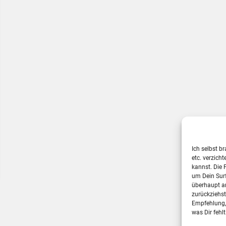
Ich selbst b
etc. verzich
kannst. Die 
um Dein Sur
überhaupt a
zurückziehs
Empfehlung, 
was Dir fehlt