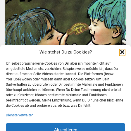
Wie stehst Du zu Cookies?
Ich selbst brauche keine Cookies von Dir, aber ich möchte nicht auf
eingebettete Medien etc. verzichten. Beispielsweise möchte ich, dass Du
Dieser Artikel liegt schon eine ganze Weile als
direkt auf meiner Seite Videos starten kannst. Die Plattformen (bspw.
YouTube) wollen oder müssen dann aber Cookies setzen, um Dein
Entwurf auf meinem Blog, so richtig mochte und
Surfverhalten zu überprüfen oder Dir bestimmte Merkmale und Funktionen
konnte ich ihn bisher nicht fertig schreiben. Die
überhaupt anbieten zu können. Wenn Du Deine Zustimmung nicht erteilst
Beobachtungen zum Thema waren irgendwie zu
oder zurückziehst, können bestimmte Merkmale und Funktionen
verschieden, daher habe ich nun schließlich doch
beeinträchtigt werden. Meine Empfehlung, wenn Du Dir unsicher bist: lehne
die Cookies ab und probiere aus, ob bzw. was Dir fehlt.
nicht versucht, sie…
Dienste verwalten
Weiterlesen →
Akzeptieren