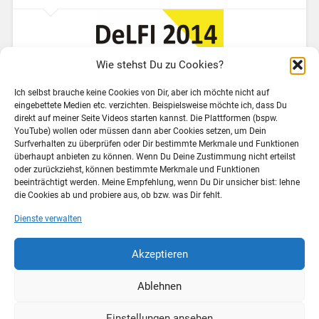
Wie stehst Du zu Cookies?
Ich selbst brauche keine Cookies von Dir, aber ich möchte nicht auf
Der SOOPAL-Kurs ist nun schon eine Weile
eingebettete Medien etc. verzichten. Beispielsweise möchte ich, dass Du
abgelaufen, wir arbeiten noch an der Dokumentation.
direkt auf meiner Seite Videos starten kannst. Die Plattformen (bspw.
YouTube) wollen oder müssen dann aber Cookies setzen, um Dein
Zeit für Rückblicke: Ein LMS als MOOC-Plattform?
Surfverhalten zu überprüfen oder Dir bestimmte Merkmale und Funktionen
Srsly? Massive Open Online Courses (MOOCs),
überhaupt anbieten zu können. Wenn Du Deine Zustimmung nicht erteilst
insbesondere die instruktionsorientierten xMOOCs,
oder zurückziehst, können bestimmte Merkmale und Funktionen
werden häufig auf speziell dafür entwickelten
beeinträchtigt werden. Meine Empfehlung, wenn Du Dir unsicher bist: lehne
die Cookies ab und probiere aus, ob bzw. was Dir fehlt.
Plattformen, wie Coursera, edX…
Dienste verwalten
Weiterlesen →
Akzeptieren
17. September 2014
1
Ablehnen
Einstellungen ansehen