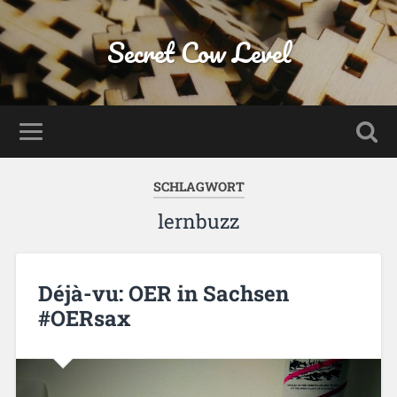
Secret Cow Level
SCHLAGWORT
lernbuzz
Déjà-vu: OER in Sachsen
#OERsax