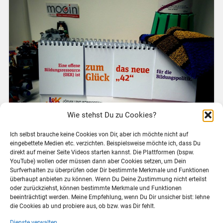
Wie stehst Du zu Cookies?
Ich selbst brauche keine Cookies von Dir, aber ich möchte nicht auf
eingebettete Medien etc. verzichten. Beispielsweise möchte ich, dass Du
Hach, Dresden. Ich hab hier über 5 Jahre gelebt und
direkt auf meiner Seite Videos starten kannst. Die Plattformen (bspw.
YouTube) wollen oder müssen dann aber Cookies setzen, um Dein
auch danach war ich über gemeinsame Projekte mit
Surfverhalten zu überprüfen oder Dir bestimmte Merkmale und Funktionen
dem Medienzentrum oft und gern mit dieser Stadt
überhaupt anbieten zu können. Wenn Du Deine Zustimmung nicht erteilst
verbunden. Wir haben gemeinsam #SOOC13,
oder zurückziehst, können bestimmte Merkmale und Funktionen
#SOOC1314 und #SOOPAL hier gestartet, als MOOCs
beeinträchtigt werden. Meine Empfehlung, wenn Du Dir unsicher bist: lehne
die Cookies ab und probiere aus, ob bzw. was Dir fehlt.
noch in den…
Dienste verwalten