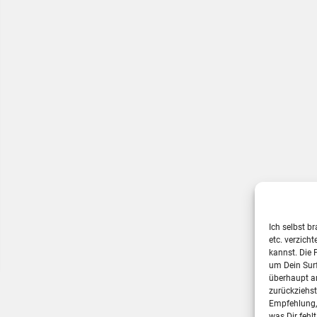
Ich selbst b
etc. verzich
kannst. Die 
um Dein Sur
überhaupt a
zurückziehs
Empfehlung, 
was Dir fehlt