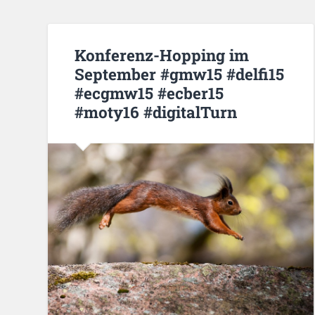
Konferenz-Hopping im
September #gmw15 #delfi15
#ecgmw15 #ecber15
#moty16 #digitalTurn