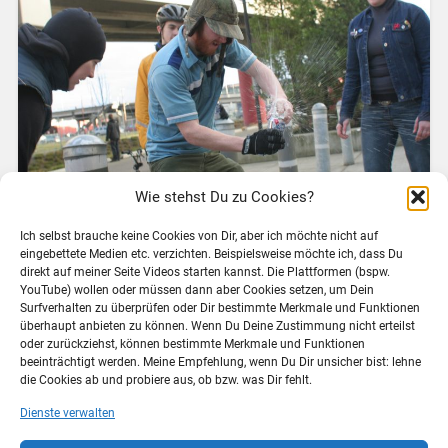
Wie stehst Du zu Cookies?
Ich selbst brauche keine Cookies von Dir, aber ich möchte nicht auf
eingebettete Medien etc. verzichten. Beispielsweise möchte ich, dass Du
Im Course zu Open Educational Ressource (#coer16)
direkt auf meiner Seite Videos starten kannst. Die Plattformen (bspw.
YouTube) wollen oder müssen dann aber Cookies setzen, um Dein
geht es diese Woche ums „Machen“, nämlich darum,
Surfverhalten zu überprüfen oder Dir bestimmte Merkmale und Funktionen
selbst OER zu produzieren. Nun wollte ich nicht
überhaupt anbieten zu können. Wenn Du Deine Zustimmung nicht erteilst
„einfach“ ein neues Video drehen oder eine Grafik
oder zurückziehst, können bestimmte Merkmale und Funktionen
gestalten, sondern ganz im Sinne des Remix auf ein
beeinträchtigt werden. Meine Empfehlung, wenn Du Dir unsicher bist: lehne
die Cookies ab und probiere aus, ob bzw. was Dir fehlt.
freies…
Dienste verwalten
Weiterlesen →