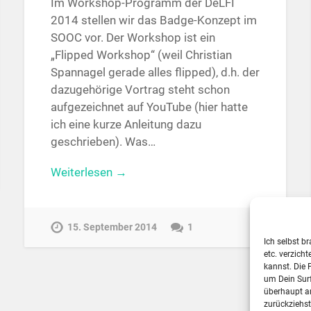
Im Workshop-Programm der DeLFI
2014 stellen wir das Badge-Konzept im
SOOC vor. Der Workshop ist ein
„Flipped Workshop“ (weil Christian
Spannagel gerade alles flipped), d.h. der
dazugehörige Vortrag steht schon
aufgezeichnet auf YouTube (hier hatte
ich eine kurze Anleitung dazu
geschrieben). Was…
Weiterlesen →
15. September 2014
1
Ich selbst b
etc. verzich
kannst. Die 
um Dein Sur
überhaupt a
zurückziehs