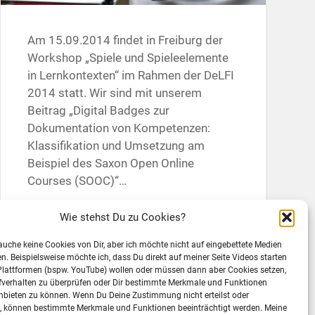
Am 15.09.2014 findet in Freiburg der
Workshop „Spiele und Spieleelemente
in Lernkontexten“ im Rahmen der DeLFI
2014 statt. Wir sind mit unserem
Beitrag „Digital Badges zur
Dokumentation von Kompetenzen:
Klassifikation und Umsetzung am
Beispiel des Saxon Open Online
Courses (SOOC)“…
Weiterlesen →
Wie stehst Du zu Cookies?
rauche keine Cookies von Dir, aber ich möchte nicht auf eingebettete Medien
ten. Beispielsweise möchte ich, dass Du direkt auf meiner Seite Videos starten
19. August 2014
1
Plattformen (bspw. YouTube) wollen oder müssen dann aber Cookies setzen,
fverhalten zu überprüfen oder Dir bestimmte Merkmale und Funktionen
nbieten zu können. Wenn Du Deine Zustimmung nicht erteilst oder
t, können bestimmte Merkmale und Funktionen beeinträchtigt werden. Meine