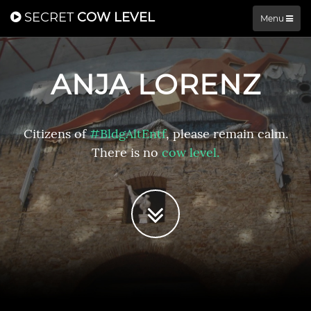
SECRET
COW LEVEL
Menu
ANJA LORENZ
Citizens of
#BldgAltEntf
, please remain calm.
There is no
cow level.